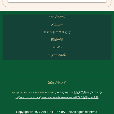
トップページ
メニュー
セカンドハウスとは
店舗一覧
NEWS
スタッフ募集
姉妹ブランド
spaghetti & cake SECOND HOUSE/
ケーキワークス
/
北白川工房i&i
/
ザックバラ
ン
/
french o・mo・ya
/
omo cafe
/
french restaurant will
/
ZAC山荘
/
せかん堂
Copyright © 1977,ZACENTERPRISE inc All rights reserved.