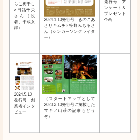
発行号 ア
らこ梅干し
ンケート＆
×日詰千栄
プレゼント
さん（役
企画
2024.1.10発行号 きのこあ
者、平成女
さりキムチ×笹野みちるさ
鉾）
ん（シンガーソングライタ
ー）
2024.5.10
（スタートアップとして
発行号 創
2023.3.10発行号に掲載した
業者インタ
マキノ山荘の記事もどう
ビュー
ぞ）