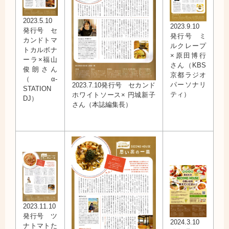
2023.5.10
2023.9.10
発行号 セ
発行号 ミ
カンドトマ
ルクレープ
トカルボナ
×原田博行
ーラ×福山
さん（KBS
俊朗さん
京都ラジオ
（α-
パーソナリ
2023.7.10発行号 セカンド
STATION
ティ）
ホワイトソース× 円城新子
DJ）
さん（本誌編集長）
2023.11.10
発行号 ツ
2024.3.10
ナトマトた