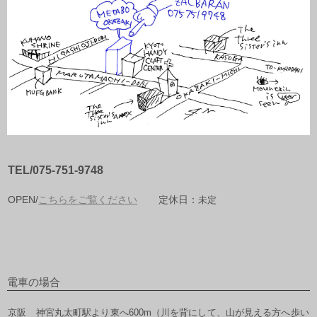
TEL/075-751-9748
OPEN/
こちらをご覧ください
定休日：
未定
電車の場合
京阪 神宮丸太町駅より東へ600m（川を背にして、山が見える方へ歩い