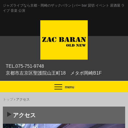
ジャズライブなら京都・岡崎のザックバラン | バー bar 貸切 イベント 居酒屋 ラ
イブ 音楽 公演
TEL.075-751-9748
京都市左京区聖護院山王町18 メタボ岡崎B1F
トップ
›
アクセス
アクセス